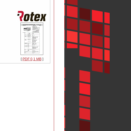
[
PDF 0,1 MB
]