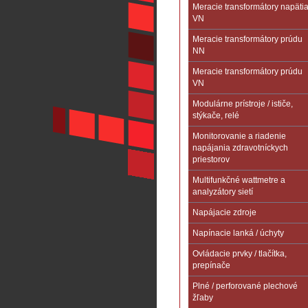
Meracie transformátory napäti
VN
Meracie transformátory prúdu
NN
Meracie transformátory prúdu
VN
Modulárne prístroje / ističe,
stýkače, relé
Monitorovanie a riadenie
napájania zdravotníckych
priestorov
Multifunkčné wattmetre a
analyzátory sietí
Napájacie zdroje
Napínacie lanká / úchyty
Ovládacie prvky / tlačítka,
prepínače
Plné / perforované plechové
žľaby