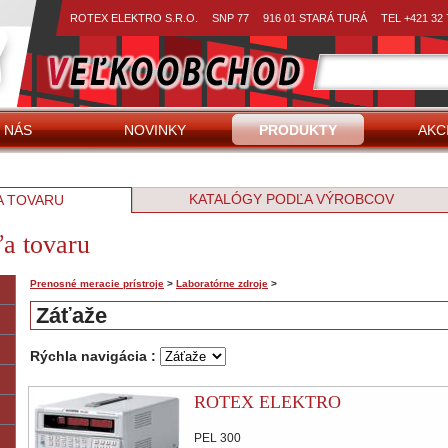
ROTEX ELEKTRO S.R.O.
SNP 77
916 01 STARÁ TURÁ
TEL +421 32 
NÁS
NOVINKY
PRODUKTY
AKCI
KATALÓGY PODĽA VÝROBCOV
A TOVARU
a tovaru
Prenosné meracie prístroje
>
Laboratórne zdroje
>
Záťaže
Rýchla navigácia :
ROTEX ELEKTRO
PEL 300