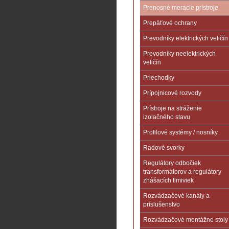
Prenosné meracie prístroje
Prepäťové ochrany
Prevodníky elektrických veličín
Prevodníky neelektrických
veličín
Priechodky
Prípojnicové rozvody
Prístroje na stráženie
izolačného stavu
Profilové systémy / nosníky
Radové svorky
Regulátory odbočiek
transformátorov a regulátory
zhášacích tlmiviek
Rozvádzačové kanály a
príslušenstvo
Rozvádzačové montážne stoly