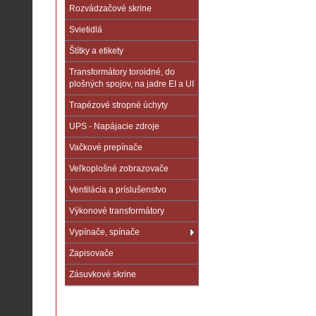
Rozvádzačové skrine
Svietidlá
Štítky a etikety
Transformátory toroidné, do
plošných spojov, na jadre EI a UI
Trapézové stropné úchyty
UPS - Napájacie zdroje
Vačkové prepínače
Veľkoplošné zobrazovače
Ventilácia a príslušenstvo
Výkonové transformátory
Vypínače, spínače
Zapisovače
Zásuvkové skrine