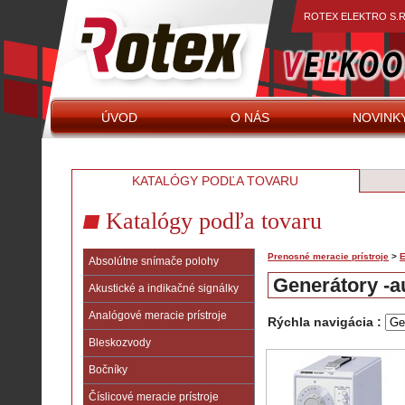
ROTEX ELEKTRO S.R
ÚVOD
O NÁS
NOVINK
KATALÓGY PODĽA TOVARU
Katalógy podľa tovaru
Prenosné meracie prístroje
>
E
Absolútne snímače polohy
Generátory -au
Akustické a indikačné signálky
Analógové meracie prístroje
Rýchla navigácia :
Bleskozvody
Bočníky
Číslicové meracie prístroje