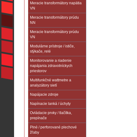
Meracie transformátory napätia
VN
Meracie transformátory prúdu
NN
Meracie transformátory prúdu
VN
Modulárne prístroje / ističe,
stýkače, relé
Monitorovanie a riadenie
napájania zdravotníckych
priestorov
Multifunkčné wattmetre a
analyzátory sietí
Napájacie zdroje
Napínacie lanká / úchyty
Ovládacie prvky / tlačítka,
prepínače
Plné / perforované plechové
žľaby