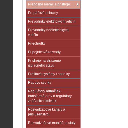
Prenosné meracie prístroje
Prepäťové ochrany
Prevodníky elektrických veličín
Prevodníky neelektrických
veličín
Priechodky
Prípojnicové rozvody
Prístroje na stráženie
izolačného stavu
Profilové systémy / nosníky
Radové svorky
Regulátory odbočiek
transformátorov a regulátory
zhášacích tlmiviek
Rozvádzačové kanály a
príslušenstvo
Rozvádzačové montážne stoly