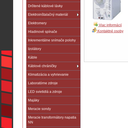
Drôtené káblové lávky
Elektroinštalačný materiál
Elektromery
Viac informácií
Kontaktné osoby
Hladinové spínače
Inkrementálne snímače polohy
Izolátory
Káble
Káblové chráničky
Klimatizácia a vyhrievanie
Laboratórne zdroje
LED svietidlá a zdroje
Majáky
Meracie sondy
Meracie transformátory napatia
NN