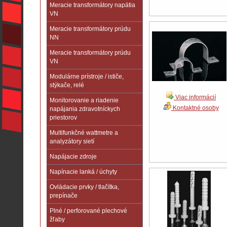
Meracie transformátory napätia
VN
Meracie transformátory prúdu
NN
Meracie transformátory prúdu
VN
Modulárne prístroje / ističe,
stýkače, relé
Viac informácií
Monitorovanie a riadenie
Kontaktné osoby
napájania zdravotníckych
priestorov
Multifunkčné wattmetre a
analyzátory sietí
Napájacie zdroje
Napínacie lanká / úchyty
Ovládacie prvky / tlačítka,
prepínače
Plné / perforované plechové
žľaby