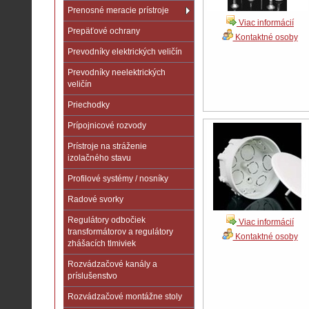
Prenosné meracie prístroje
Viac informácií
Prepäťové ochrany
Kontaktné osoby
Prevodníky elektrických veličín
Prevodníky neelektrických
veličín
Priechodky
Prípojnicové rozvody
Prístroje na stráženie
izolačného stavu
Profilové systémy / nosníky
Radové svorky
Regulátory odbočiek
Viac informácií
transformátorov a regulátory
Kontaktné osoby
zhášacích tlmiviek
Rozvádzačové kanály a
príslušenstvo
Rozvádzačové montážne stoly