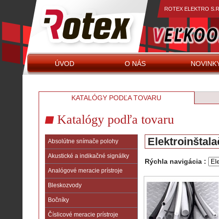
ROTEX ELEKTRO S.R
ÚVOD
O NÁS
NOVINK
KATALÓGY PODĽA TOVARU
Katalógy podľa tovaru
Elektroinštala
Absolútne snímače polohy
Akustické a indikačné signálky
Rýchla navigácia :
Analógové meracie prístroje
Bleskozvody
Bočníky
Číslicové meracie prístroje