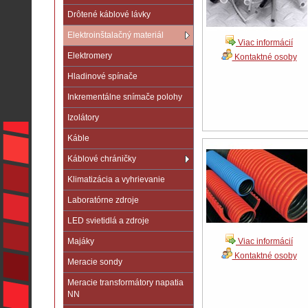
Drôtené káblové lávky
Elektroinštalačný materiál
Viac informácií
Elektromery
Kontaktné osoby
Hladinové spínače
Inkrementálne snímače polohy
Izolátory
Káble
Káblové chráničky
Klimatizácia a vyhrievanie
Laboratórne zdroje
LED svietidlá a zdroje
Majáky
Viac informácií
Kontaktné osoby
Meracie sondy
Meracie transformátory napatia
NN